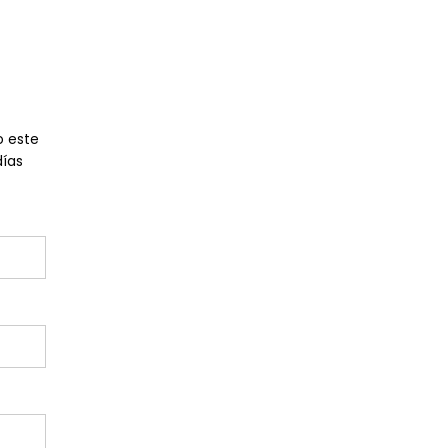
o este
ías