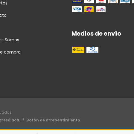
ctos
cto
Medios de envío
es Somos
de compra
rvados.
gresá acá.
/
Botón de arrepentimiento