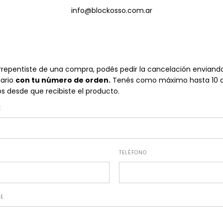
info@blockosso.com.ar
arrepentiste de una compra, podés pedir la cancelación enviand
lario
con tu número de orden.
Tenés como máximo hasta 10 d
os desde que recibiste el producto.
E
TELÉFONO
E