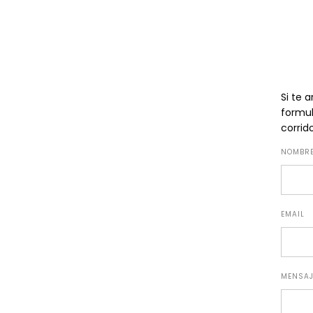
Si te 
formu
corrid
NOMBR
EMAIL
MENSAJ