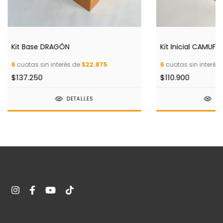
Kit Base DRAGÓN
Kit Inicial CAMUFL
6
cuotas sin interés de
$22.875
6
cuotas sin interés
$137.250
$110.900
DETALLES
DE