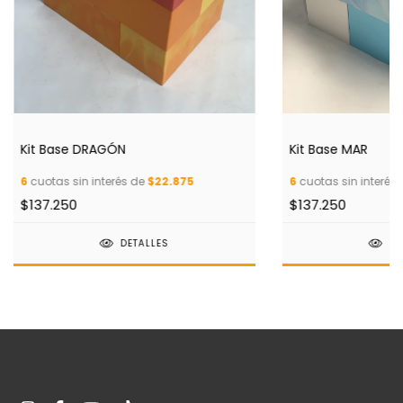
Kit Base DRAGÓN
Kit Base MAR
6
cuotas sin interés de
$22.875
6
cuotas sin interés
$137.250
$137.250
DETALLES
DE